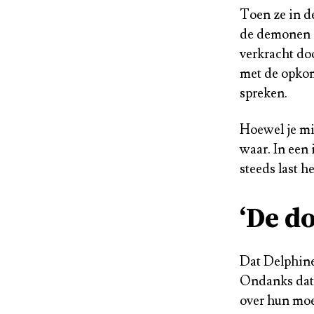
Toen ze in d
de demonen d
verkracht do
met de opk
spreken.
Hoewel je mi
waar. In een
steeds last 
‘De d
Dat Delphine 
Ondanks dat 
over hun moe