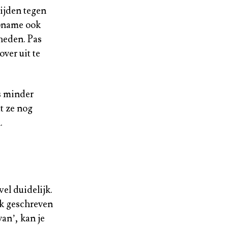
rijden tegen
opname ook
heden. Pas
ver uit te
ts minder
t ze nog
.
el duidelijk.
ak geschreven
an’, kan je