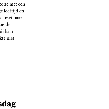
te ze met een
 leeftijd en
act met haar
roeide
ij haar
te niet
sdag