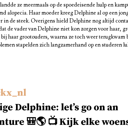
elandde ze meermaals op de spoedeisende hulp en kamp
md alopecia. Haar moeder kreeg Delphine al op een jonge
er in de steek. Overigens hield Delphine nog altijd cont
t de vader van Delphine niet kon zorgen voor haar, g
bij haar grootouders, waarna ze toch weer terugkwam b
lemen stapelden zich langzamerhand op en studeren luk
kx_nl
ige Delphine: let’s go on an
nture 🎒🌎 📺 Kijk elke woen