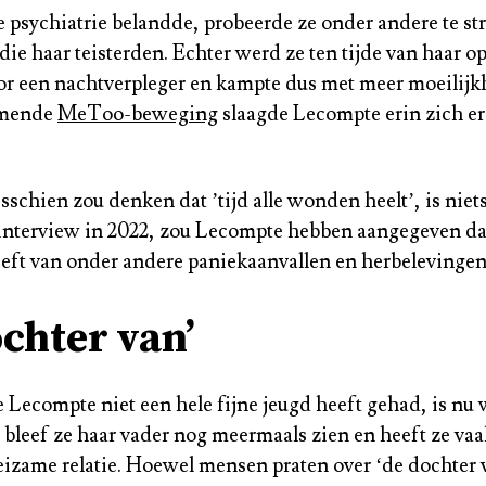
e psychiatrie belandde, probeerde ze onder andere te st
ie haar teisterden. Echter werd ze ten tijde van haar 
or een nachtverpleger en kampte dus met meer moeilijk
omende
MeToo-beweging
slaagde Lecompte erin zich ero
sschien zou denken dat ’tijd alle wonden heelt’, is nie
 interview in 2022, zou Lecompte hebben aangegeven da
heeft van onder andere paniekaanvallen en herbelevingen
ochter van’
Lecompte niet een hele fijne jeugd heeft gehad, is nu w
bleef ze haar vader nog meermaals zien en heeft ze va
izame relatie. Hoewel mensen praten over ‘de dochter v