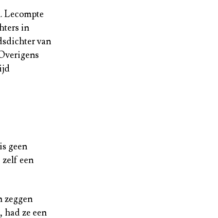
en. Lecompte
hters in
dsdichter van
Overigens
ijd
is geen
 zelf een
en zeggen
, had ze een