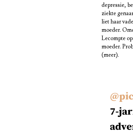
depressie, b
ziekte genaa
liet haar vad
moeder. Omda
Lecompte op 
moeder. Prob
(meer).
@pic
7-jar
adve