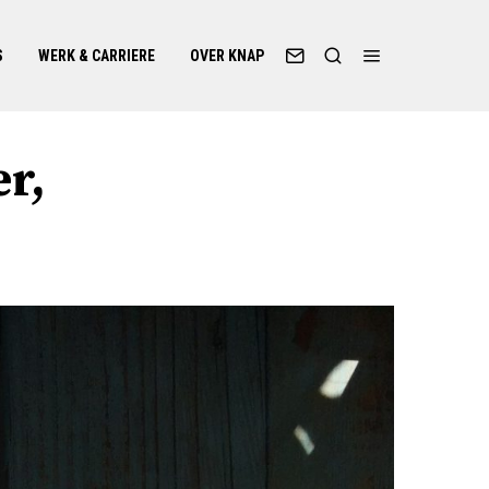
S
WERK & CARRIERE
OVER KNAP
r,