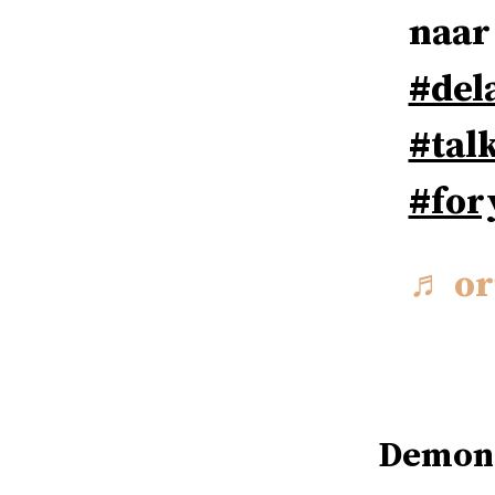
naar
#del
#tal
#for
♬ or
Demon