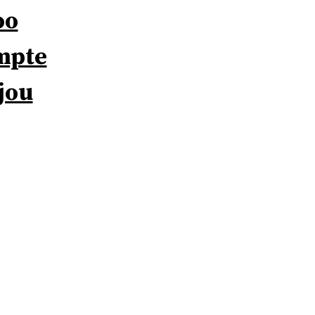
oo
mpte
jou