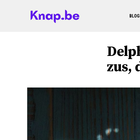
BLOG
Delp
zus,