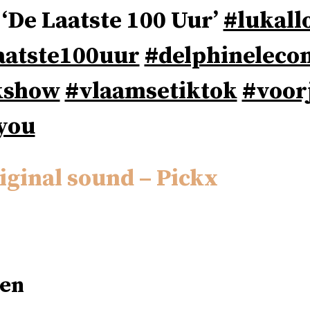
 ‘De Laatste 100 Uur’
#lukall
aatste100uur
#delphineleco
kshow
#vlaamsetiktok
#voor
you
iginal sound – Pickx
en