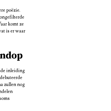
re poëzie.
ongefilterde
Waar komt ze
at is er waar
endop
 de inleiding
 debuteerde
na zullen nog
ndelen
 soms