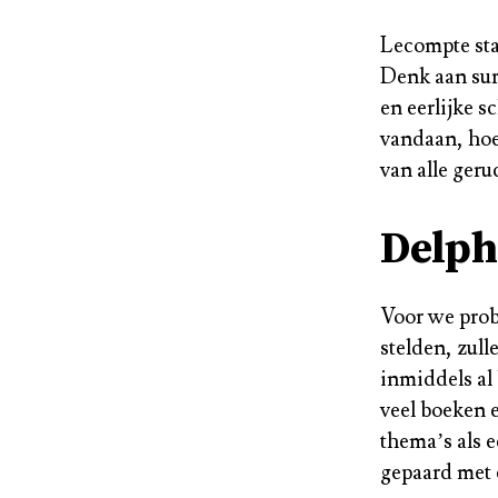
Lecompte sta
Denk aan sur
en eerlijke s
vandaan, hoe
van alle ger
Delph
Voor we prob
stelden, zul
inmiddels al
veel boeken 
thema’s als 
gepaard met 