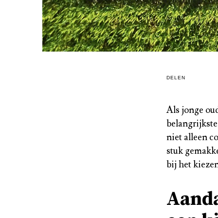
DELEN
Als jonge oud
belangrijkst
niet alleen c
stuk gemakke
bij het kiez
Aanda