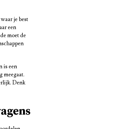
 waar je best
naar een
ede moet de
enschappen
n is een
ng meegaat.
rlijk. Denk
wagens
oordelen.