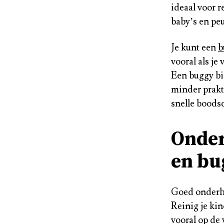
ideaal voor r
baby’s en peu
Je kunt een
b
vooral als je
Een buggy bi
minder prakt
snelle boods
Onder
en bu
Goed onderho
Reinig je ki
vooral op de