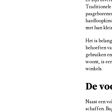
Traditionele
pasgeborenen
hardloopkind
met hun klein
Het is belang
behoeften va
gebruiken en 
woont, is ee
winkels.
De vo
Naast een vo
schaffen. Bug