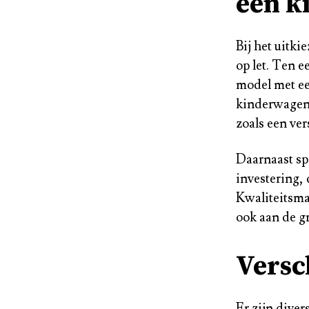
een k
Bij het uitki
op let. Ten e
model met ee
kinderwagen 
zoals een ve
Daarnaast sp
investering, 
Kwaliteitsmat
ook aan de gr
Versc
Er zijn diver