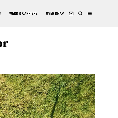
S
WERK & CARRIERE
OVER KNAP
or