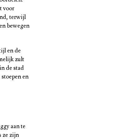
t voor
nd, terwijl
iten bewegen
ijl en de
elijk zult
in de stad
 stoepen en
ggy aan te
 ze zijn