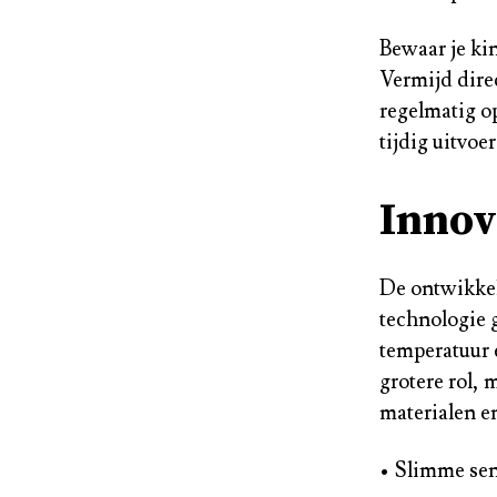
Bewaar je ki
Vermijd dire
regelmatig op
tijdig uitvo
Innov
De ontwikkel
technologie 
temperatuur 
grotere rol,
materialen e
• Slimme sen