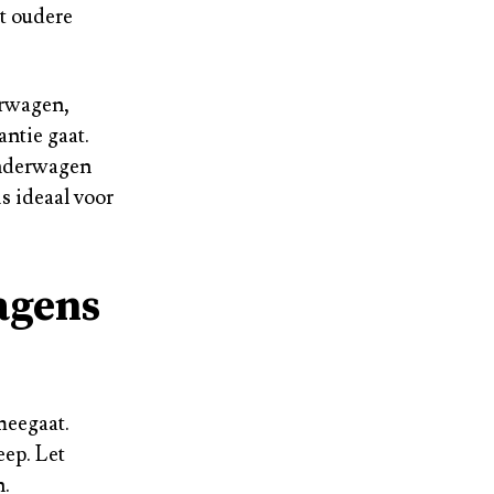
at oudere
erwagen,
antie gaat.
kinderwagen
s ideaal voor
agens
meegaat.
eep. Let
n.