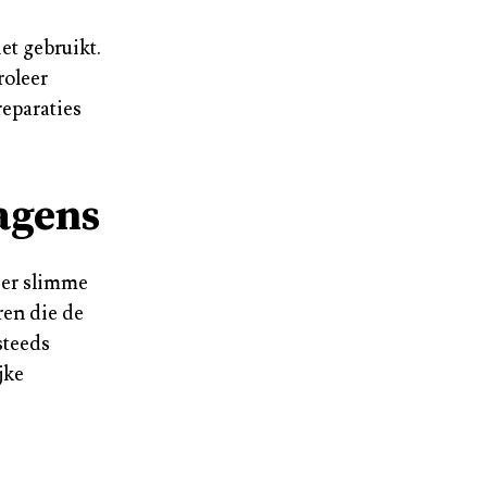
et gebruikt.
roleer
reparaties
agens
eer slimme
ren die de
steeds
jke